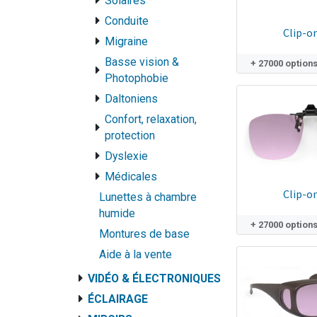
Solaires
Conduite
Clip-o
Migraine
Basse vision &
+ 27000 option
Photophobie
Daltoniens
Confort, relaxation,
protection
Dyslexie
Médicales
Clip-o
Lunettes à chambre
humide
+ 27000 option
Montures de base
Aide à la vente
VIDÉO & ÉLECTRONIQUES
ÉCLAIRAGE