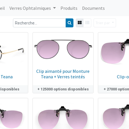
eil
Verres Ophtalmiques
Produits
Documents
Trier par
Clip aimanté pour Monture
 Teana
Teana + Verres teintés
Clip-
disponibles
+ 125000 options disponibles
+ 27000 optio