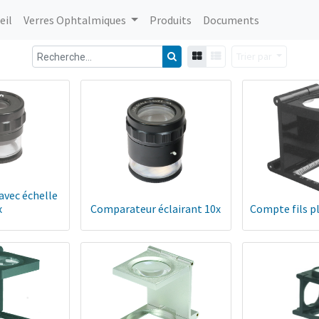
eil
Verres Ophtalmiques
Produits
Documents
Trier par
vec échelle
x
Comparateur éclairant 10x
Compte fils p