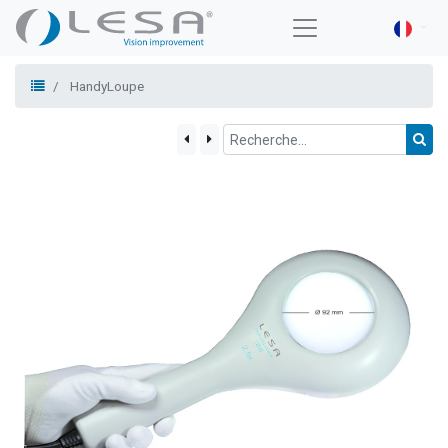
HandyLoupe