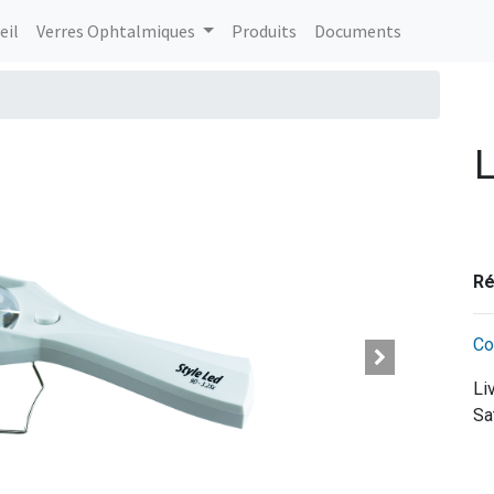
eil
Verres Ophtalmiques
Produits
Documents
L
Ré
Co
Li
Sa