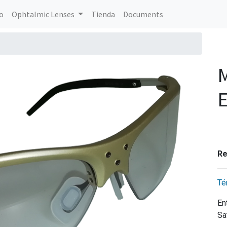
io
Ophtalmic Lenses
Tienda
Documents
E
Re
Té
En
Sa