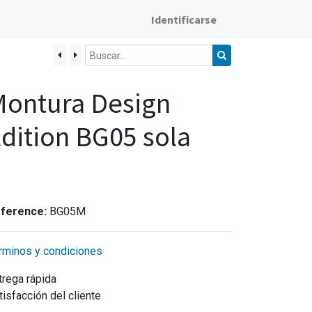
Identificarse
Montura Design
dition BG05 sola
ference:
BG05M
rminos y condiciones
trega rápida
tisfacción del cliente