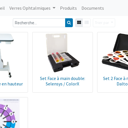
eil
Verres Ophtalmiques
Produits
Documents
Trier par
Set Face à main double:
Set 2 Face à
e en hauteur
Selensys / ColorX
Dalto