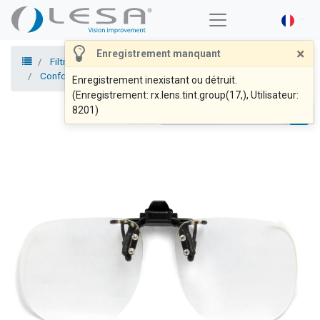
×
Enregistrement manquant
Filtres - Clip-on et montures
Confort, relaxation, protection
Clip-on
Clip-on FC1
Enregistrement inexistant ou détruit.
(Enregistrement: rx.lens.tint.group(17,), Utilisateur:
8201)