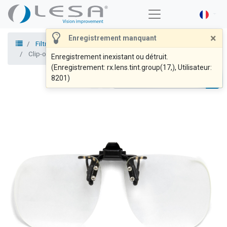
×
Enregistrement manquant
Filtres - Clip-on et montures
Daltoniens
Clip-on
Clip-on FC1
Enregistrement inexistant ou détruit.
(Enregistrement: rx.lens.tint.group(17,), Utilisateur:
8201)