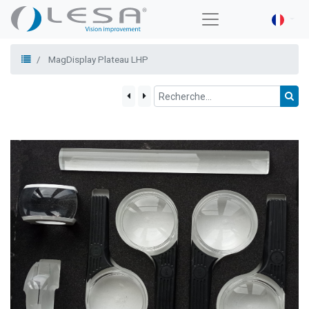
MagDisplay Plateau LHP